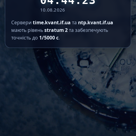
04:44:23
10.08.2026
Сервери
time.kvant.if.ua
та
ntp.kvant.if.ua
мають рівень
stratum 2
та забезпечують
точність до
1/5000 с
.